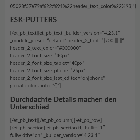
05093f57e79a%22:%91%22header_text_color%22%93}“]
ESK-PUTTERS
[/et_pb_text][et_pb_text _builder_version=“4.23.1″
_module_preset=“default“ header_2_font=“|700|||||||“
header_2_text_color=“#000000″
header_2_font_size=“40px“
header_2_font_size_tablet=“40px“
header_2_font_size_phone=“25px“
header_2_font_size_last_edited=“on|phone“
global_colors_info=“{}“]
Durchdachte Details machen den
Unterschied
[/et_pb_text][/et_pb_column][/et_pb_row]
[/et_pb_section][et_pb_section fb_built=“1″
fullwidth=“on“ _builder_version=“4.23.1″