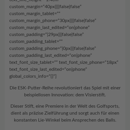
custom_margin=“40px||||false|false“
custom_margin_tablet=““
custom_margin_phone=“30px||||false|false“
custom_margin_last_edited=“on|phone“
custom_padding=“|29px|||false|false“
custom_padding_tablet=““
custom_padding_phone=“|0px|||false|false“
custom_padding_last_edited=“on|phone“
text_font_size_tablet=““ text_font_size_phone=“18px“
text_font_size_last_edited=“on|phone“
global_colors_info=“{}“]
Die ESK-Putter-Reihe revolutioniert das Spiel mit einer
beispiellosen Innovation:
dem Visierstift.
Dieser Stift, eine Premiere in der Welt des Golfsports,
dient als präzise Zielführung und
sorgt auch für einen
konstanten Lie-Winkel
beim Ansprechen des Balls.