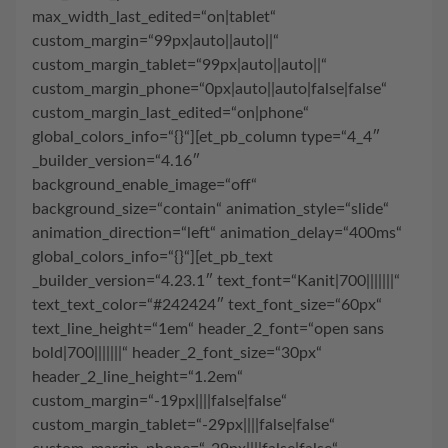
max_width_last_edited=“on|tablet“
custom_margin=“99px|auto||auto||“
custom_margin_tablet=“99px|auto||auto||“
custom_margin_phone=“0px|auto||auto|false|false“
custom_margin_last_edited=“on|phone“
global_colors_info=“{}“][et_pb_column type=“4_4″
_builder_version=“4.16″
background_enable_image=“off“
background_size=“contain“ animation_style=“slide“
animation_direction=“left“ animation_delay=“400ms“
global_colors_info=“{}“][et_pb_text
_builder_version=“4.23.1″ text_font=“Kanit|700|||||||“
text_text_color=“#242424″ text_font_size=“60px“
text_line_height=“1em“ header_2_font=“open sans
bold|700|||||||“ header_2_font_size=“30px“
header_2_line_height=“1.2em“
custom_margin=“-19px||||false|false“
custom_margin_tablet=“-29px||||false|false“