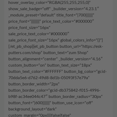
hover_overlay_color=“RGBA(255,255,255,0)“
show_sale_badge=“off“ _builder_version=“4.23.1″
_module_preset=“default“ title_font=“|700|||||||“
price_font=“||||||||“ price_text_color=“#000000″
price_font_size=“16px“
sale_price_text_color=“#000000″
sale_price_font_size=“16px“ global_colors_info=“{}“]
[/et_pb_shop][et_pb_button button_url=“https://esk-
putters.com/shop“ button_text=“zum Shop“
button_alignment=“center“ _builder_version=“4.16″
custom_button=“on“ button_text_size=“18px“
button_text_color=“#FFFFFF“ button_bg_color=“gcid-
70dda5e6-d762-49d8-8d1b-05093f57e79a“
button_border_width=“2px“
button_border_color=“gcid-db375842-f015-4996-
b98f-ac34ee044c47″ button_border_radius=“30px“
button_font=“|600|||||||“ button_use_icon=“off“
background_layout=“dark“
custom_margin=“0px||||false|false“