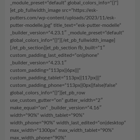
_module_preset=“default“ global_colors_info=“{}“]
[et_pb_fullwidth_image src=“https://esk-
putters.com/wp-content/uploads/2023/11/esk-
putter-modelle.jpg“ title_text=“esk-putter-modelle“
_builder_version=“4.23.1″ _module_preset=“default“
global_colors_info=“{}“][/et_pb_fullwidth_image]
[/et_pb_section][et_pb_section fb_built=“1″
custom_padding_last_edited=“on|phone“
_builder_version=“4.23.1″
custom_padding=“113px||6px|||“
custom_padding_tablet=“113px||117px|||“
custom_padding_phone=“113px||0px||false|false“
global_colors_info=“{}“][et_pb_row
use_custom_gutter=“on“ gutter_width=“2″
make_equal=“on“ _builder_version=“4.16″
width=“90%“ width_tablet=“90%“
width_phone=“90%“ width_last_edited=“on|desktop“
max_width=“1300px“ max_width_tablet=“90%“
max_width_phone=“90%“