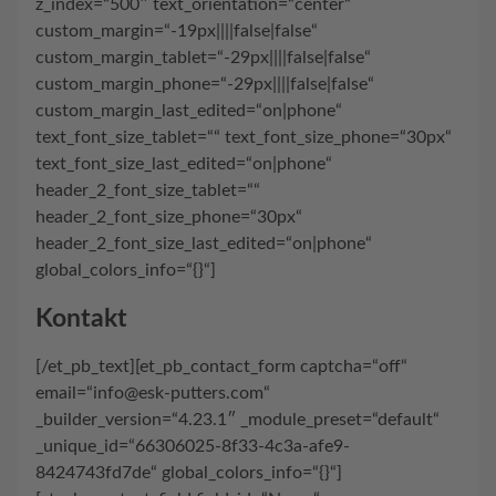
z_index=“500″ text_orientation=“center“
custom_margin=“-19px||||false|false“
custom_margin_tablet=“-29px||||false|false“
custom_margin_phone=“-29px||||false|false“
custom_margin_last_edited=“on|phone“
text_font_size_tablet=““ text_font_size_phone=“30px“
text_font_size_last_edited=“on|phone“
header_2_font_size_tablet=““
header_2_font_size_phone=“30px“
header_2_font_size_last_edited=“on|phone“
global_colors_info=“{}“]
Kontakt
[/et_pb_text][et_pb_contact_form captcha=“off“
email=“info@esk-putters.com“
_builder_version=“4.23.1″ _module_preset=“default“
_unique_id=“66306025-8f33-4c3a-afe9-
8424743fd7de“ global_colors_info=“{}“]