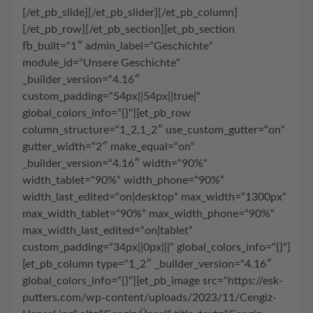
[/et_pb_slide][/et_pb_slider][/et_pb_column]
[/et_pb_row][/et_pb_section][et_pb_section
fb_built=“1″ admin_label=“Geschichte“
module_id=“Unsere Geschichte“
_builder_version=“4.16″
custom_padding=“54px||54px||true|“
global_colors_info=“{}“][et_pb_row
column_structure=“1_2,1_2″ use_custom_gutter=“on“
gutter_width=“2″ make_equal=“on“
_builder_version=“4.16″ width=“90%“
width_tablet=“90%“ width_phone=“90%“
width_last_edited=“on|desktop“ max_width=“1300px“
max_width_tablet=“90%“ max_width_phone=“90%“
max_width_last_edited=“on|tablet“
custom_padding=“34px||0px|||“ global_colors_info=“{}“]
[et_pb_column type=“1_2″ _builder_version=“4.16″
global_colors_info=“{}“][et_pb_image src=“https://esk-
putters.com/wp-content/uploads/2023/11/Cengiz-