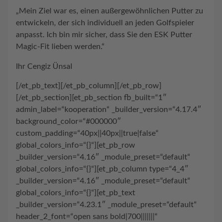
„Mein Ziel war es, einen außergewöhnlichen Putter zu
entwickeln, der sich individuell an jeden Golfspieler
anpasst. Ich bin mir sicher, dass Sie den ESK Putter
Magic-Fit lieben werden.“
Ihr Cengiz Ünsal
[/et_pb_text][/et_pb_column][/et_pb_row]
[/et_pb_section][et_pb_section fb_built=“1″
admin_label=“kooperation“ _builder_version=“4.17.4″
background_color=“#000000″
custom_padding=“40px||40px||true|false“
global_colors_info=“{}“][et_pb_row
_builder_version=“4.16″ _module_preset=“default“
global_colors_info=“{}“][et_pb_column type=“4_4″
_builder_version=“4.16″ _module_preset=“default“
global_colors_info=“{}“][et_pb_text
_builder_version=“4.23.1″ _module_preset=“default“
header_2_font=“open sans bold|700|||||||“