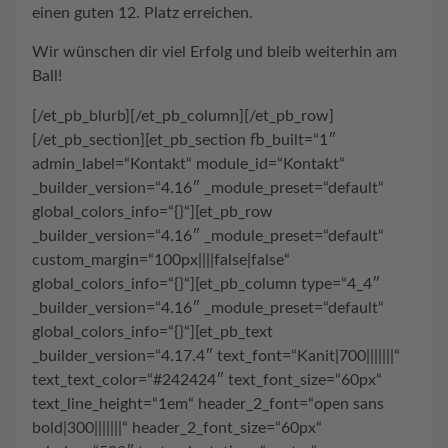
einen guten 12. Platz erreichen.
Wir wünschen dir viel Erfolg und bleib weiterhin am
Ball!
[/et_pb_blurb][/et_pb_column][/et_pb_row]
[/et_pb_section][et_pb_section fb_built=“1″
admin_label=“Kontakt“ module_id=“Kontakt“
_builder_version=“4.16″ _module_preset=“default“
global_colors_info=“{}“][et_pb_row
_builder_version=“4.16″ _module_preset=“default“
custom_margin=“100px||||false|false“
global_colors_info=“{}“][et_pb_column type=“4_4″
_builder_version=“4.16″ _module_preset=“default“
global_colors_info=“{}“][et_pb_text
_builder_version=“4.17.4″ text_font=“Kanit|700|||||||“
text_text_color=“#242424″ text_font_size=“60px“
text_line_height=“1em“ header_2_font=“open sans
bold|300|||||||“ header_2_font_size=“60px“