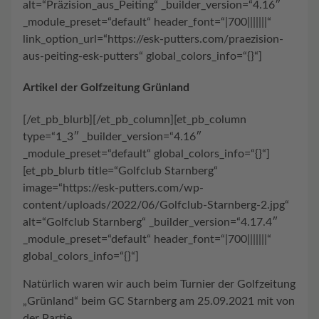
alt=“Präzision_aus_Peiting“ _builder_version=“4.16″
_module_preset=“default“ header_font=“|700|||||||“
link_option_url=“https://esk-putters.com/praezision-
aus-peiting-esk-putters“ global_colors_info=“{}“]
Artikel der Golfzeitung Grünland
[/et_pb_blurb][/et_pb_column][et_pb_column
type=“1_3″ _builder_version=“4.16″
_module_preset=“default“ global_colors_info=“{}“]
[et_pb_blurb title=“Golfclub Starnberg“
image=“https://esk-putters.com/wp-
content/uploads/2022/06/Golfclub-Starnberg-2.jpg“
alt=“Golfclub Starnberg“ _builder_version=“4.17.4″
_module_preset=“default“ header_font=“|700|||||||“
global_colors_info=“{}“]
Natürlich waren wir auch beim Turnier der Golfzeitung
„Grünland“ beim GC Starnberg am 25.09.2021 mit von
der Partie.