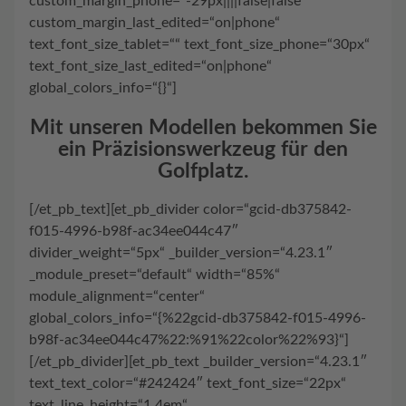
custom_margin_phone=“-29px||||false|false“
custom_margin_last_edited=“on|phone“
text_font_size_tablet=““ text_font_size_phone=“30px“
text_font_size_last_edited=“on|phone“
global_colors_info=“{}“]
Mit unseren Modellen bekommen Sie
ein Präzisionswerkzeug für den
Golfplatz.
[/et_pb_text][et_pb_divider color=“gcid-db375842-
f015-4996-b98f-ac34ee044c47″
divider_weight=“5px“ _builder_version=“4.23.1″
_module_preset=“default“ width=“85%“
module_alignment=“center“
global_colors_info=“{%22gcid-db375842-f015-4996-
b98f-ac34ee044c47%22:%91%22color%22%93}“]
[/et_pb_divider][et_pb_text _builder_version=“4.23.1″
text_text_color=“#242424″ text_font_size=“22px“
text_line_height=“1.4em“