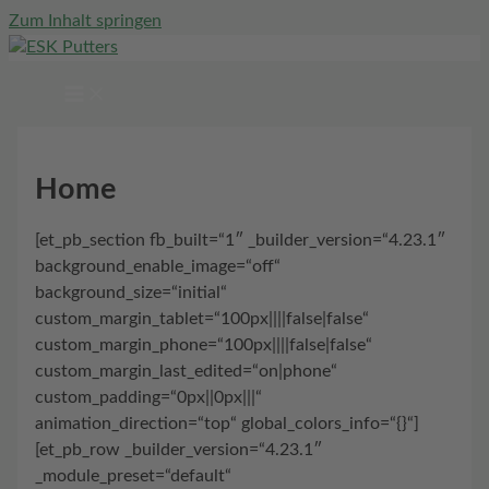
Zum Inhalt springen
Home
[et_pb_section fb_built=“1″ _builder_version=“4.23.1″
background_enable_image=“off“
background_size=“initial“
custom_margin_tablet=“100px||||false|false“
custom_margin_phone=“100px||||false|false“
custom_margin_last_edited=“on|phone“
custom_padding=“0px||0px|||“
animation_direction=“top“ global_colors_info=“{}“]
[et_pb_row _builder_version=“4.23.1″
_module_preset=“default“