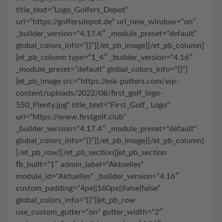
title_text=“Logo_Golfers_Depot“
url=“https://golfersdepot.de“ url_new_window=“on“
_builder_version=“4.17.4″ _module_preset=“default“
global_colors_info=“{}“][/et_pb_image][/et_pb_column]
[et_pb_column type=“1_4″ _builder_version=“4.16″
_module_preset=“default“ global_colors_info=“{}“]
[et_pb_image src=“https://esk-putters.com/wp-
content/uploads/2022/08/first_golf_logo-
550_Plenty.jpg“ title_text=“First_Golf_ Logo“
url=“https://www.firstgolf.club“
_builder_version=“4.17.4″ _module_preset=“default“
global_colors_info=“{}“][/et_pb_image][/et_pb_column]
[/et_pb_row][/et_pb_section][et_pb_section
fb_built=“1″ admin_label=“Aktuelles“
module_id=“Aktuelles“ _builder_version=“4.16″
custom_padding=“4px||160px||false|false“
global_colors_info=“{}“][et_pb_row
use_custom_gutter=“on“ gutter_width=“2″