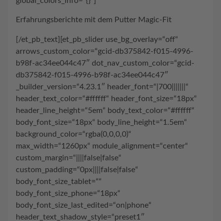
global_colors_info=“{}“]
Erfahrungsberichte mit dem Putter Magic-Fit
[/et_pb_text][et_pb_slider use_bg_overlay=“off“
arrows_custom_color=“gcid-db375842-f015-4996-
b98f-ac34ee044c47″ dot_nav_custom_color=“gcid-
db375842-f015-4996-b98f-ac34ee044c47″
_builder_version=“4.23.1″ header_font=“|700|||||||“
header_text_color=“#ffffff“ header_font_size=“18px“
header_line_height=“5em“ body_text_color=“#ffffff“
body_font_size=“18px“ body_line_height=“1.5em“
background_color=“rgba(0,0,0,0)“
max_width=“1260px“ module_alignment=“center“
custom_margin=“||||false|false“
custom_padding=“0px||||false|false“
body_font_size_tablet=““
body_font_size_phone=“18px“
body_font_size_last_edited=“on|phone“
header_text_shadow_style=“preset1″