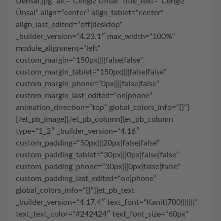
Uensal.jpg“ alt=“Cengiz Ünsal“ title_text=“Cengiz
Ünsal“ align=“center“ align_tablet=“center“
align_last_edited=“off|desktop“
_builder_version=“4.23.1″ max_width=“100%“
module_alignment=“left“
custom_margin=“150px||||false|false“
custom_margin_tablet=“150px||||false|false“
custom_margin_phone=“0px||||false|false“
custom_margin_last_edited=“on|phone“
animation_direction=“top“ global_colors_info=“{}“]
[/et_pb_image][/et_pb_column][et_pb_column
type=“1_2″ _builder_version=“4.16″
custom_padding=“50px|||20px|false|false“
custom_padding_tablet=“30px|||0px|false|false“
custom_padding_phone=“30px|||0px|false|false“
custom_padding_last_edited=“on|phone“
global_colors_info=“{}“][et_pb_text
_builder_version=“4.17.4″ text_font=“Kanit|700|||||||“
text_text_color=“#242424″ text_font_size=“60px“