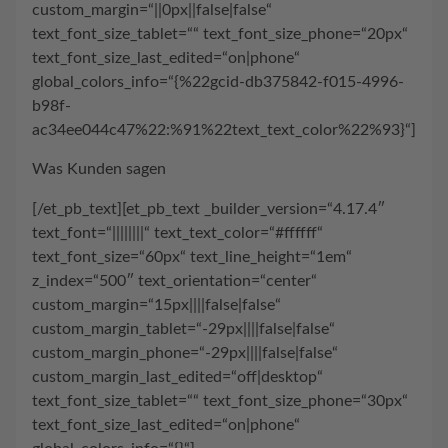
custom_margin=“||0px||false|false“
text_font_size_tablet=““ text_font_size_phone=“20px“
text_font_size_last_edited=“on|phone“
global_colors_info=“{%22gcid-db375842-f015-4996-
b98f-
ac34ee044c47%22:%91%22text_text_color%22%93}“]
Was Kunden sagen
[/et_pb_text][et_pb_text _builder_version=“4.17.4″
text_font=“||||||||“ text_text_color=“#ffffff“
text_font_size=“60px“ text_line_height=“1em“
z_index=“500″ text_orientation=“center“
custom_margin=“15px||||false|false“
custom_margin_tablet=“-29px||||false|false“
custom_margin_phone=“-29px||||false|false“
custom_margin_last_edited=“off|desktop“
text_font_size_tablet=““ text_font_size_phone=“30px“
text_font_size_last_edited=“on|phone“