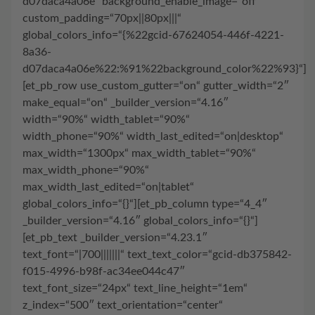
d07daca4a06e“ background_enable_image=“off“
custom_padding=“70px||80px|||“
global_colors_info=“{%22gcid-67624054-446f-4221-
8a36-
d07daca4a06e%22:%91%22background_color%22%93}“]
[et_pb_row use_custom_gutter=“on“ gutter_width=“2″
make_equal=“on“ _builder_version=“4.16″
width=“90%“ width_tablet=“90%“
width_phone=“90%“ width_last_edited=“on|desktop“
max_width=“1300px“ max_width_tablet=“90%“
max_width_phone=“90%“
max_width_last_edited=“on|tablet“
global_colors_info=“{}“][et_pb_column type=“4_4″
_builder_version=“4.16″ global_colors_info=“{}“]
[et_pb_text _builder_version=“4.23.1″
text_font=“|700|||||||“ text_text_color=“gcid-db375842-
f015-4996-b98f-ac34ee044c47″
text_font_size=“24px“ text_line_height=“1em“
z_index=“500″ text_orientation=“center“