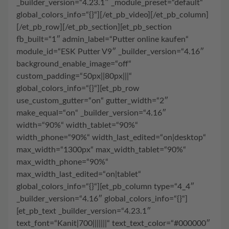
_builder_version=“4.23.1″ _module_preset=“default“
global_colors_info=“{}“][/et_pb_video][/et_pb_column]
[/et_pb_row][/et_pb_section][et_pb_section
fb_built=“1″ admin_label=“Putter online kaufen“
module_id=“ESK Putter V9″ _builder_version=“4.16″
background_enable_image=“off“
custom_padding=“50px||80px|||“
global_colors_info=“{}“][et_pb_row
use_custom_gutter=“on“ gutter_width=“2″
make_equal=“on“ _builder_version=“4.16″
width=“90%“ width_tablet=“90%“
width_phone=“90%“ width_last_edited=“on|desktop“
max_width=“1300px“ max_width_tablet=“90%“
max_width_phone=“90%“
max_width_last_edited=“on|tablet“
global_colors_info=“{}“][et_pb_column type=“4_4″
_builder_version=“4.16″ global_colors_info=“{}“]
[et_pb_text _builder_version=“4.23.1″
text_font=“Kanit|700|||||||“ text_text_color=“#000000″