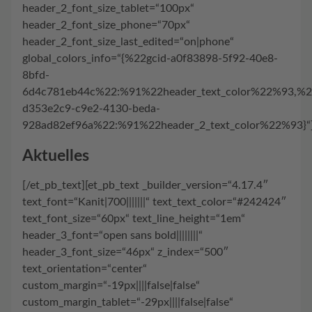
header_2_font_size_tablet=“100px“
header_2_font_size_phone=“70px“
header_2_font_size_last_edited=“on|phone“
global_colors_info=“{%22gcid-a0f83898-5f92-40e8-
8bfd-
6d4c781eb44c%22:%91%22header_text_color%22%93,%2
d353e2c9-c9e2-4130-beda-
928ad82ef96a%22:%91%22header_2_text_color%22%93}“
Aktuelles
[/et_pb_text][et_pb_text _builder_version=“4.17.4″
text_font=“Kanit|700|||||||“ text_text_color=“#242424″
text_font_size=“60px“ text_line_height=“1em“
header_3_font=“open sans bold||||||||“
header_3_font_size=“46px“ z_index=“500″
text_orientation=“center“
custom_margin=“-19px||||false|false“
custom_margin_tablet=“-29px||||false|false“