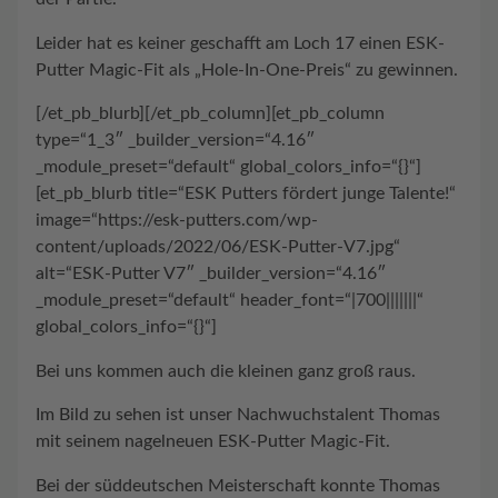
Leider hat es keiner geschafft am Loch 17 einen ESK-
Putter Magic-Fit als „Hole-In-One-Preis“ zu gewinnen.
[/et_pb_blurb][/et_pb_column][et_pb_column
type=“1_3″ _builder_version=“4.16″
_module_preset=“default“ global_colors_info=“{}“]
[et_pb_blurb title=“ESK Putters fördert junge Talente!“
image=“https://esk-putters.com/wp-
content/uploads/2022/06/ESK-Putter-V7.jpg“
alt=“ESK-Putter V7″ _builder_version=“4.16″
_module_preset=“default“ header_font=“|700|||||||“
global_colors_info=“{}“]
Bei uns kommen auch die kleinen ganz groß raus.
Im Bild zu sehen ist unser Nachwuchstalent Thomas
mit seinem nagelneuen ESK-Putter Magic-Fit.
Bei der süddeutschen Meisterschaft konnte Thomas