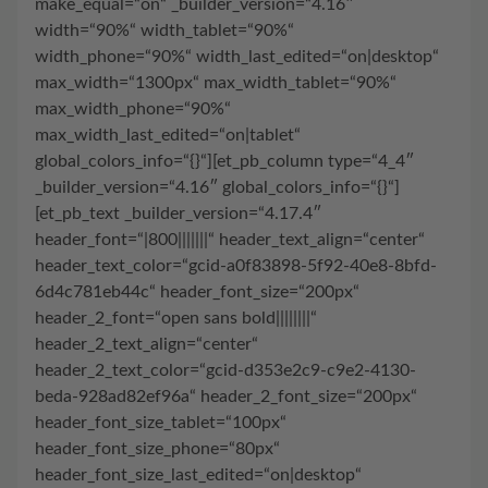
make_equal=“on“ _builder_version=“4.16″
width=“90%“ width_tablet=“90%“
width_phone=“90%“ width_last_edited=“on|desktop“
max_width=“1300px“ max_width_tablet=“90%“
max_width_phone=“90%“
max_width_last_edited=“on|tablet“
global_colors_info=“{}“][et_pb_column type=“4_4″
_builder_version=“4.16″ global_colors_info=“{}“]
[et_pb_text _builder_version=“4.17.4″
header_font=“|800|||||||“ header_text_align=“center“
header_text_color=“gcid-a0f83898-5f92-40e8-8bfd-
6d4c781eb44c“ header_font_size=“200px“
header_2_font=“open sans bold||||||||“
header_2_text_align=“center“
header_2_text_color=“gcid-d353e2c9-c9e2-4130-
beda-928ad82ef96a“ header_2_font_size=“200px“
header_font_size_tablet=“100px“
header_font_size_phone=“80px“
header_font_size_last_edited=“on|desktop“