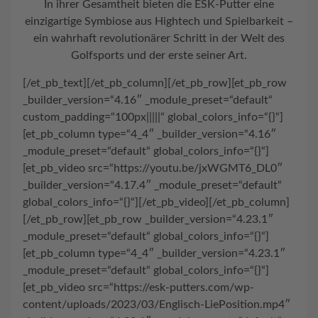
In ihrer Gesamtheit bieten die ESK-Putter eine
einzigartige Symbiose aus
Hightech und Spielbarkeit
–
ein wahrhaft revolutionärer Schritt in der Welt des
Golfsports und der erste seiner Art.
[/et_pb_text][/et_pb_column][/et_pb_row][et_pb_row
_builder_version=“4.16″ _module_preset=“default“
custom_padding=“100px|||||“ global_colors_info=“{}“]
[et_pb_column type=“4_4″ _builder_version=“4.16″
_module_preset=“default“ global_colors_info=“{}“]
[et_pb_video src=“https://youtu.be/jxWGMT6_DL0″
_builder_version=“4.17.4″ _module_preset=“default“
global_colors_info=“{}“][/et_pb_video][/et_pb_column]
[/et_pb_row][et_pb_row _builder_version=“4.23.1″
_module_preset=“default“ global_colors_info=“{}“]
[et_pb_column type=“4_4″ _builder_version=“4.23.1″
_module_preset=“default“ global_colors_info=“{}“]
[et_pb_video src=“https://esk-putters.com/wp-
content/uploads/2023/03/Englisch-LiePosition.mp4″