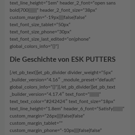
text_line_height=“1em“ header_2_font=“open sans
bold|700|||||||“ header_2_font_size=“38px“
custom_margin=“-19px||||false|false“
text_font_size_tablet=“50px“
text_font_size_phone=“30px“
text_font_size_last_edited=“on|phone“
global_colors_info=“{}“]
Die Geschichte von ESK PUTTERS
[/et_pb_text][et_pb_divider divider_weight=“5px“
_builder_version=“4.16″ _module_preset=“default“
global_colors_info=“{}“][/et_pb_divider][et_pb_text
_builder_version=“4.17.4″ text_font=“||||||||“
text_text_color=“#242424″ text_font_size=“18px“
text_line_height=“1.8em“ header_6_font=“Satisfy||||||||“
custom_margin=“26px||||false|false“
custom_margin_tablet=““
custom_margin_phone=“-10px||||false|false“