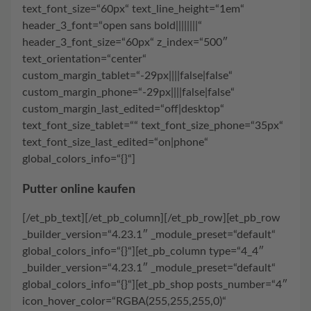
text_font_size=“60px“ text_line_height=“1em“
header_3_font=“open sans bold||||||||“
header_3_font_size=“60px“ z_index=“500″
text_orientation=“center“
custom_margin_tablet=“-29px||||false|false“
custom_margin_phone=“-29px||||false|false“
custom_margin_last_edited=“off|desktop“
text_font_size_tablet=““ text_font_size_phone=“35px“
text_font_size_last_edited=“on|phone“
global_colors_info=“{}“]
Putter online kaufen
[/et_pb_text][/et_pb_column][/et_pb_row][et_pb_row
_builder_version=“4.23.1″ _module_preset=“default“
global_colors_info=“{}“][et_pb_column type=“4_4″
_builder_version=“4.23.1″ _module_preset=“default“
global_colors_info=“{}“][et_pb_shop posts_number=“4″
icon_hover_color=“RGBA(255,255,255,0)“