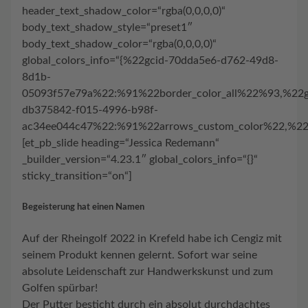
header_text_shadow_color=“rgba(0,0,0,0)“
body_text_shadow_style=“preset1″
body_text_shadow_color=“rgba(0,0,0,0)“
global_colors_info=“{%22gcid-70dda5e6-d762-49d8-
8d1b-
05093f57e79a%22:%91%22border_color_all%22%93,%22g
db375842-f015-4996-b98f-
ac34ee044c47%22:%91%22arrows_custom_color%22,%22d
[et_pb_slide heading=“Jessica Redemann“
_builder_version=“4.23.1″ global_colors_info=“{}“
sticky_transition=“on“]
Begeisterung hat einen Namen
Auf der Rheingolf 2022 in Krefeld habe ich Cengiz mit
seinem Produkt kennen gelernt. Sofort war seine
absolute Leidenschaft zur Handwerkskunst und zum
Golfen spürbar!
Der Putter besticht durch ein absolut durchdachtes