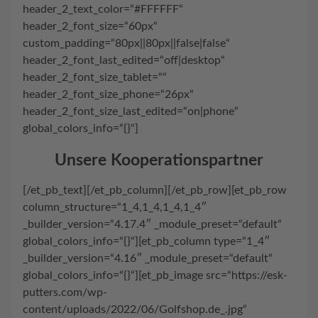
header_2_text_color=“#FFFFFF“
header_2_font_size=“60px“
custom_padding=“80px||80px||false|false“
header_2_font_last_edited=“off|desktop“
header_2_font_size_tablet=““
header_2_font_size_phone=“26px“
header_2_font_size_last_edited=“on|phone“
global_colors_info=“{}“]
Unsere Kooperationspartner
[/et_pb_text][/et_pb_column][/et_pb_row][et_pb_row
column_structure=“1_4,1_4,1_4,1_4″
_builder_version=“4.17.4″ _module_preset=“default“
global_colors_info=“{}“][et_pb_column type=“1_4″
_builder_version=“4.16″ _module_preset=“default“
global_colors_info=“{}“][et_pb_image src=“https://esk-
putters.com/wp-
content/uploads/2022/06/Golfshop.de_.jpg“