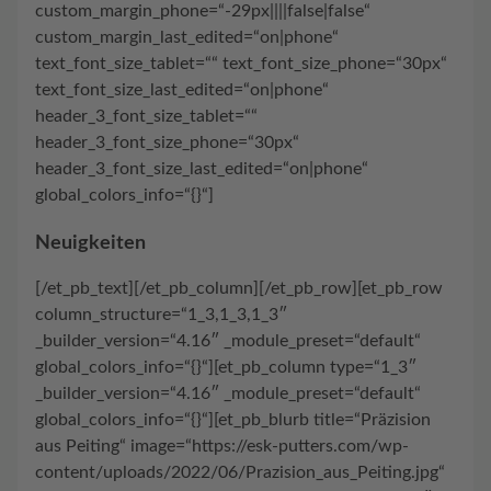
custom_margin_phone=“-29px||||false|false“
custom_margin_last_edited=“on|phone“
text_font_size_tablet=““ text_font_size_phone=“30px“
text_font_size_last_edited=“on|phone“
header_3_font_size_tablet=““
header_3_font_size_phone=“30px“
header_3_font_size_last_edited=“on|phone“
global_colors_info=“{}“]
Neuigkeiten
[/et_pb_text][/et_pb_column][/et_pb_row][et_pb_row
column_structure=“1_3,1_3,1_3″
_builder_version=“4.16″ _module_preset=“default“
global_colors_info=“{}“][et_pb_column type=“1_3″
_builder_version=“4.16″ _module_preset=“default“
global_colors_info=“{}“][et_pb_blurb title=“Präzision
aus Peiting“ image=“https://esk-putters.com/wp-
content/uploads/2022/06/Prazision_aus_Peiting.jpg“