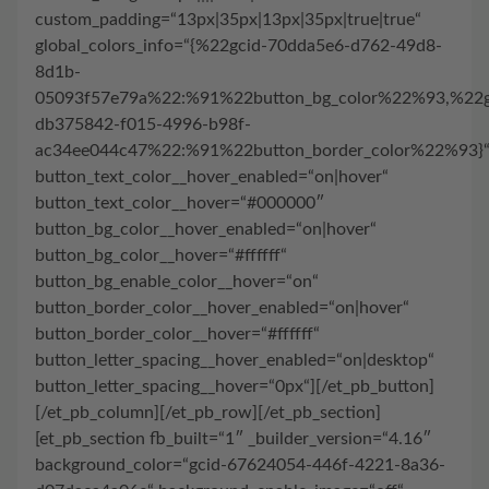
custom_padding=“13px|35px|13px|35px|true|true“
global_colors_info=“{%22gcid-70dda5e6-d762-49d8-
8d1b-
05093f57e79a%22:%91%22button_bg_color%22%93,%22g
db375842-f015-4996-b98f-
ac34ee044c47%22:%91%22button_border_color%22%93}
button_text_color__hover_enabled=“on|hover“
button_text_color__hover=“#000000″
button_bg_color__hover_enabled=“on|hover“
button_bg_color__hover=“#ffffff“
button_bg_enable_color__hover=“on“
button_border_color__hover_enabled=“on|hover“
button_border_color__hover=“#ffffff“
button_letter_spacing__hover_enabled=“on|desktop“
button_letter_spacing__hover=“0px“][/et_pb_button]
[/et_pb_column][/et_pb_row][/et_pb_section]
[et_pb_section fb_built=“1″ _builder_version=“4.16″
background_color=“gcid-67624054-446f-4221-8a36-