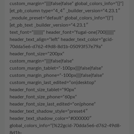
custom_margin=“||||false|false“ global_colors_info=“{}“]
[et_pb_column type=“4_4″ _builder_version=“4.23.1″
_module_preset=“default“ global_colors_info=“{}“]
[et_pb_text _builder_version=“4.23.1″
text_font=“||||||||“ header_font=“fugal-one|700|||||||“
header_text_align=“left“ header_text_color=“gcid-
70dda5e6-d762-49d8-8d1b-05093f57e79a“
header_font_size=“200px“
custom_margin=“||||false|false“
custom_margin_tablet=“-100px||||false|false“
custom_margin_phone=“-100px||||false|false“
custom_margin_last_edited=“on|desktop“
header_font_size_tablet=“90px“
header_font_size_phone=“60px“
header_font_size_last_edited=“on|phone“
header_text_shadow_style=“preset4″
header_text_shadow_color=“#000000″
global_colors_info=“{%22gcid-70dda5e6-d762-49d8-
8d1b-