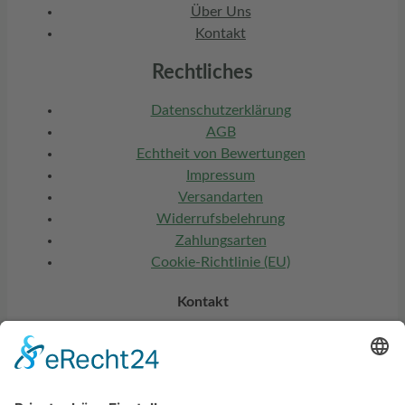
Über Uns
Kontakt
Rechtliches
Datenschutzerklärung
AGB
Echtheit von Bewertungen
Impressum
Versandarten
Widerrufsbelehrung
Zahlungsarten
Cookie-Richtlinie (EU)
Kontakt
ESK Putters (UG)
Seestraße 14
86971 Peiting