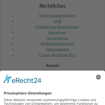
Rechtliches
Datenschutzerklärung
AGB
Echtheit von Bewertungen
Impressum
Versandarten
Widerrufsbelehrung
Zahlungsarten
Cookie-Richtlinie (EU)
Kontakt
ESK Putters (UG)
Seestraße 14
86971 Peiting
info@esk-putters.com