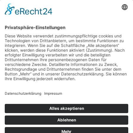
ESK Putters (UG)
Seestraße 14
86971 Peiting
info@esk-putters.com
www.esk-putters.com
+49 160 977 40 339
Copyright © 2026 ESK Putters
Web Design by Datacrypt.io