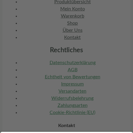
Produktübersicht
Mein Konto
Warenkorb
Shop
Über Uns
Kontakt
Rechtliches
Datenschutzerklärung
AGB
Echtheit von Bewertungen
Impressum
Versandarten
Widerrufsbelehrung
Zahlungsarten
Cookie-Richtlinie (EU)
Kontakt