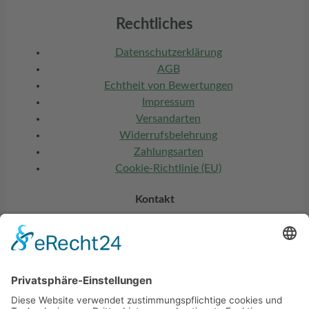
Rechtliches
Datenschutzerklärung
AGB
Echtheit von Bewertungen
Impressum
Versandarten
Widerrufsbelehrung
Zahlungsarten
Cookie-Richtlinie (EU)
Kontakt
ESK Putters (UG)
Seestraße 14
86971 Peiting
info@esk-putters.com