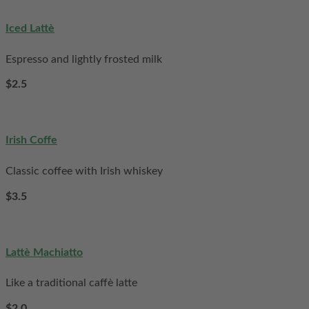
Iced Lattè
Espresso and lightly frosted milk
$2.5
Irish Coffe
Classic coffee with Irish whiskey
$3.5
Lattè Machiatto
Like a traditional caffè latte
$2.0